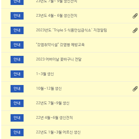
안내
23년도 7월~ 9월 생신잔치
안내
23년도 4월~ 6월 생신잔치
안내
2023년도 'Triple S 식품안심급식소' 지정알림
안내
"감염취약시설" 감염병 예방교육
안내
2023 어버이날 꽃바구니 전달
안내
1~3월 생신
안내
10월~12월 생신
안내
22년도 7월~9월 생신
안내
22년 4월~6월 생신잔치
안내
22년도 1월~3월 어르신 생신