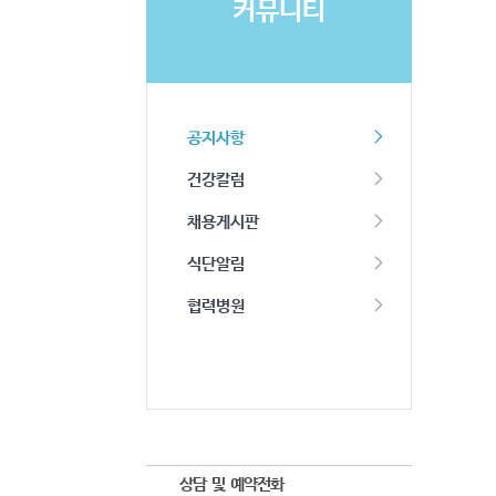
커뮤니티
공지사항
건강칼럼
채용게시판
식단알림
협력병원
상담 및 예약전화