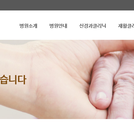
병원소개
병원안내
신경과클리닉
재활클
겠습니다