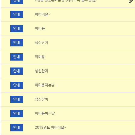
안내
2병동 영상통화운영 (카카오톡 등록 방법)
안내
어버이날~
안내
이미용
안내
생신잔치
안내
이미용
안내
생신잔치
안내
이미용하는날
안내
생신잔치
안내
이미용하는날
안내
2019년도 어버이날~