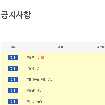
공지사항
No
제목
첨부파
안내
8월 이미용
안내
7월이미용
안내
2분기(4월~6월) 생신
안내
6월달이미용
안내
이미용하는날